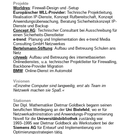
Projekte
Worldres
: Firewall-Design und -Setup
Europäischer WLL-Provider:
Technische Projektleitung,
Realisation IP-Dienste, Konzept Rufbereitschaft, Konzept
Anwendungsüberwachung, Beratung Sicherheitskonzept IP-
Dienste und Backup
Concept AG
: Technischer Consultant bei Ausschreibung für
einen Sicherheits-Dienstleiter
e-trend
: Planung und Implementation des
e-trend
Media
Consulting GmbH Netzwerkes
Bertelsmann-Stiftung
: Aufbau und Betreuung Schulen ans
Netz
cityweb
: Aufbau und Betreuung des internetbasierten
Onlinedienstes, u.a. technischer Projektleiter für Firewalling,
Backbone-Provider Migration
BMW
: Online-Dienst im Automobil
Visionen
»Einzelne Computer sind langweilig, erst als Team im
Netzwerk machen sie Spaß.«
Stationen
Der Dipl. Mathematiker Dietmar Goldbeck begann seinen
beruflichen Werdegang an der
Uni Bielefeld
, wo er für
Netzwerkadminstration und Anwendungs-Programmierung
Novell für die
Universitätsbibliothek
zuständig war.
1993–1995 war Dietmar Goldbeck als Werkstudent bei der
Siemens AG
für Entwurf und Implementierung von
Optimierungsstrategien tätig.