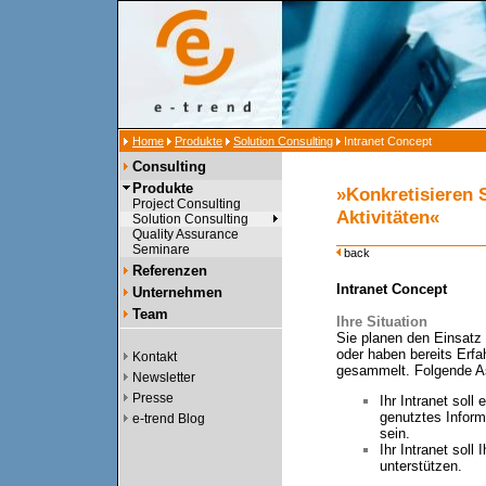
Home
Produkte
Solution Consulting
Intranet Concept
Consulting
Produkte
»Konkretisieren S
Project Consulting
Aktivitäten«
Solution Consulting
Quality Assurance
Seminare
back
Referenzen
Intranet Concept
Unternehmen
Team
Ihre Situation
Sie planen den Einsatz 
oder haben bereits Erfa
Kontakt
gesammelt. Folgende As
Newsletter
Presse
Ihr Intranet soll
genutztes Inform
e-trend Blog
sein.
Ihr Intranet soll
unterstützen.