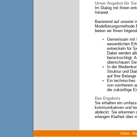
Unser Angebot für Sie
Im Dialog mit Ihnen ent
Intranet.
Basierend auf unserer in
Modellierungsmethode 
bieten wir Ihnen folgen
Gemeinsam mit Ih
wesentlichen Erf
entwickeln für S
Dabei werden all
berücksichtigt.
überschauen Sie f
In der Medienkon
Struktur und Dia
auf Ihre Belange 
Ein technisches 
von vornherein au
die zukünftige En
Das Ergebnis
Sie erhalten ein umfas
kommunikativen und tec
abdeckt. Sie erkennen d
erlangen Klarheit über 
Home
-
Im