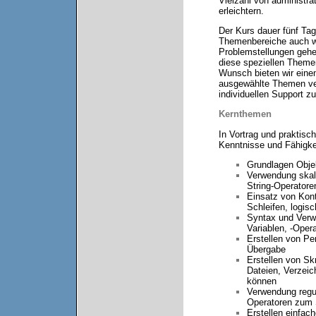
Vielzahl von administra
erleichtern.
Der Kurs dauer fünf Tag
Themenbereiche auch wen
Problemstellungen gehe
diese speziellen Theme
Wunsch bieten wir eine
ausgewählte Themen ver
individuellen Support z
Kernthemen
In Vortrag und praktis
Kenntnisse und Fähigkei
Grundlagen Obje
Verwendung skala
String-Operatore
Einsatz von Kont
Schleifen, logis
Syntax und Verw
Variablen, -Oper
Erstellen von Pe
Übergabe
Erstellen von Sk
Dateien, Verzei
können
Verwendung regu
Operatoren zum 
Erstellen einfa