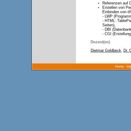
Referenzen auf 
Erstellen von P
Einbinden von ö
- LWP (Program
- HTML: TablePa
Seiten),
- DBI (Datenbank-
- CGI (Erstellu
Dozent(en)
Dietmar Goldbeck
,
Dr. 
Home
-
Im