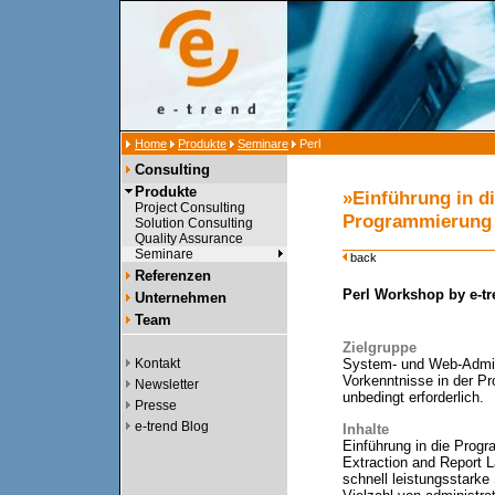
Home
Produkte
Seminare
Perl
Consulting
Produkte
»Einführung in d
Project Consulting
Programmierung 
Solution Consulting
Quality Assurance
Seminare
back
Referenzen
Perl Workshop by e-t
Unternehmen
Team
Zielgruppe
Kontakt
System- und Web-Admin
Vorkenntnisse in der Pr
Newsletter
unbedingt erforderlich.
Presse
e-trend Blog
Inhalte
Einführung in die Progr
Extraction and Report L
schnell leistungsstarke