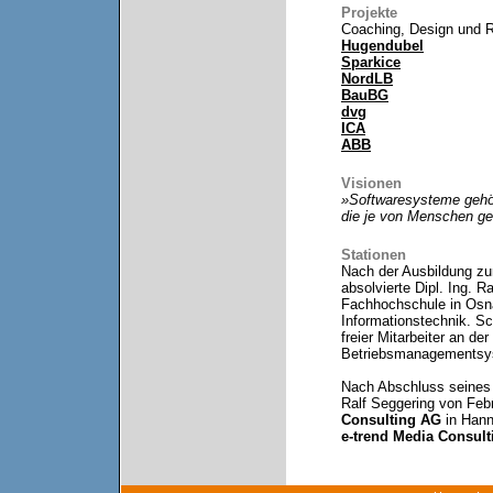
Projekte
Coaching, Design und Re
Hugendubel
Sparkice
NordLB
BauBG
dvg
ICA
ABB
Visionen
»Softwaresysteme gehö
die je von Menschen ge
Stationen
Nach der Ausbildung z
absolvierte Dipl. Ing. 
Fachhochschule in Osn
Informationstechnik. S
freier Mitarbeiter an de
Betriebsmanagementsys
Nach Abschluss seines 
Ralf Seggering von Feb
Consulting AG
in Hann
e-trend
Media Consul