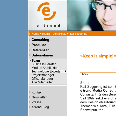
Home
Team
Technologie
Ralf Seggering
Consulting
Produkte
Referenzen
Unternehmen
»Keep it simple!«
Team
Business Berater
Medien Architekten
Technologie Experten
back
Projektmanager
Office Manager
Alle Mitarbeiter
Skills
Ralf Seggering ist seit
e-trend
Media Consul
Kontakt
Consultant für den Bere
Newsletter
Seit 1997 setzt er sich
dem Design objektorien
Presse
Themen wie Java, EJB 
e-trend Blog
Schwerpunkten.