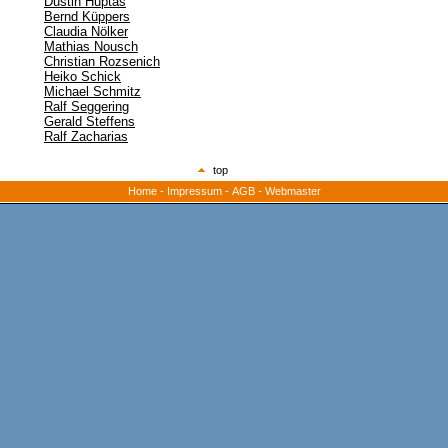
Dustin Huptas
Bernd Küppers
Claudia Nölker
Mathias Nousch
Christian Rozsenich
Heiko Schick
Michael Schmitz
Ralf Seggering
Gerald Steffens
Ralf Zacharias
top
Home
-
Impressum
-
AGB
-
Webmaster