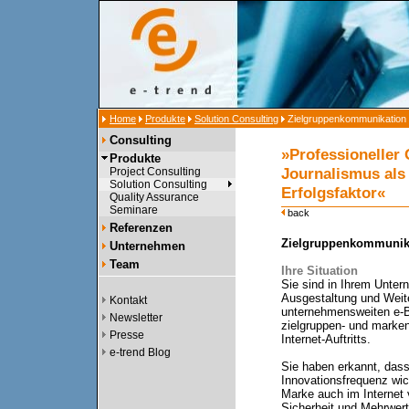
Home
Produkte
Solution Consulting
Zielgruppenkommunikation i
Consulting
»Professioneller 
Produkte
Journalismus als 
Project Consulting
Solution Consulting
Erfolgsfaktor«
Quality Assurance
Seminare
back
Referenzen
Zielgruppenkommunika
Unternehmen
Team
Ihre Situation
Sie sind in Ihrem Untern
Ausgestaltung und Weit
Kontakt
unternehmensweiten
e-
Newsletter
zielgruppen- und marke
Presse
Internet-Auftritts.
e-trend Blog
Sie haben erkannt, dass
Innovationsfrequenz wich
Marke auch im Internet 
Sicherheit und Mehrwert 