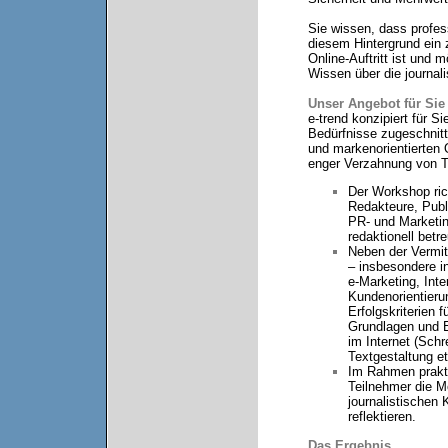
Sie wissen, dass profes
diesem Hintergrund ein z
Online-Auftritt ist und 
Wissen über die journali
Unser Angebot für Sie
e-trend konzipiert für S
Bedürfnisse zugeschnit
und markenorientierten
enger Verzahnung von T
Der Workshop rich
Redakteure, Publi
PR- und Marketing
redaktionell betr
Neben der Vermit
– insbesondere i
e-Marketing
, Int
Kundenorientierun
Erfolgskriterien f
Grundlagen und Er
im Internet (Schr
Textgestaltung e
Im Rahmen prakti
Teilnehmer die M
journalistischen
reflektieren.
Das Ergebnis