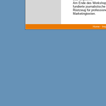
Am Ende des Workshops
fundierte journalistisc
Rüstzeug für profession
Marketingtexten.
Home
-
Im